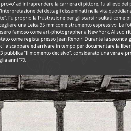
rovo’ ad intraprendere la carriera di pittore, fu allievo del 
interpretazione dei dettagli disseminati nella vita quotidiana.
nte”. Fu proprio la frustrazione per gli scarsi risultati come p
 scegliere una Leica 35 mm come strumento espressivo. Le foto
resero famoso come art-photographer a New York. Al suo ritorn
tato come regista presso Jean Renoir. Durante la seconda gu
sci’ a scappare ed arrivare in tempo per documentare la libera
 pubblica “Il momento decisivo”, considerato una vera e prop
glia anni ‘70.