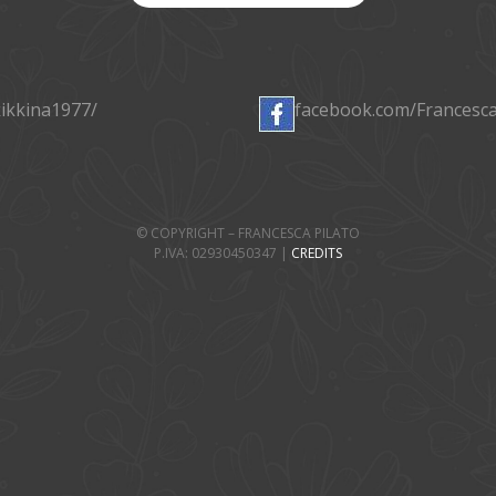
ikkina1977/
facebook.com/Francesc
© COPYRIGHT – FRANCESCA PILATO
P.IVA: 02930450347 |
CREDITS